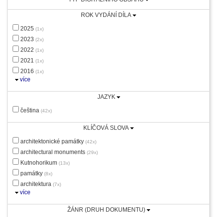
ROK VYDÁNÍ DÍLA
2025
(1x)
2023
(2x)
2022
(1x)
2021
(1x)
2016
(1x)
více
JAZYK
čeština
(42x)
KLÍČOVÁ SLOVA
architektonické památky
(42x)
architectural monuments
(29x)
Kutnohorikum
(13x)
památky
(8x)
architektura
(7x)
více
ŽÁNR (DRUH DOKUMENTU)