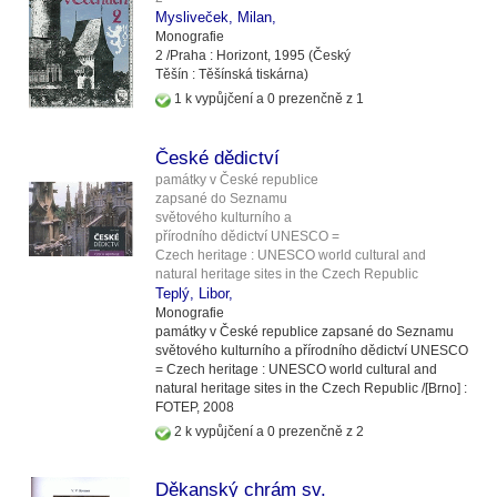
Mysliveček, Milan,
Monografie
2 /
Praha :
Horizont,
1995
(Český
Těšín :
Těšínská tiskárna)
1 k vypůjčení a 0 prezenčně z 1
České dědictví
památky v České republice
zapsané do Seznamu
světového kulturního a
přírodního dědictví UNESCO =
Czech heritage : UNESCO world cultural and
natural heritage sites in the Czech Republic
Teplý, Libor,
Monografie
památky v České republice zapsané do Seznamu
světového kulturního a přírodního dědictví UNESCO
= Czech heritage : UNESCO world cultural and
natural heritage sites in the Czech Republic /
[Brno] :
FOTEP,
2008
2 k vypůjčení a 0 prezenčně z 2
Děkanský chrám sv.