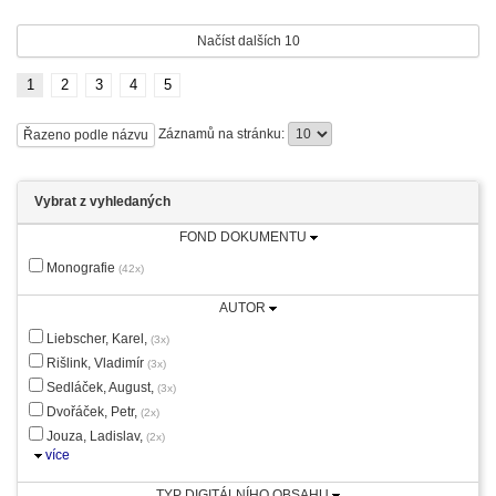
Načíst dalších 10
1
2
3
4
5
Záznamů na stránku:
Řazeno podle názvu
Vybrat z vyhledaných
FOND DOKUMENTU
Monografie
(42x)
AUTOR
Liebscher, Karel,
(3x)
Rišlink, Vladimír
(3x)
Sedláček, August,
(3x)
Dvořáček, Petr,
(2x)
Jouza, Ladislav,
(2x)
více
TYP DIGITÁLNÍHO OBSAHU