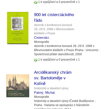
1 k vypůjčení a 0 prezenčně z 1
900 let cisterciáckého
řádu
sborník z konference konané
28.-29.9. 1998 v Břevnovském
klášteře v Praze
Cisterciáci.
Monografie
sborník z konference konané 28.-29.9. 1998 v
Břevnovském klášteře v Praze /
Praha :
Unicornis :
Společnost přátel starožitností,
2000
1 k vypůjčení a 0 prezenčně z 1
Arciděkanský chrám
sv. Bartoloměje v
Kolíně
historický a stavební vývoj
Patrný, Michal,
Monografie
historický a stavební vývoj /
České Budějovice ;
Praha :
Halama ve spolupráci s Národním