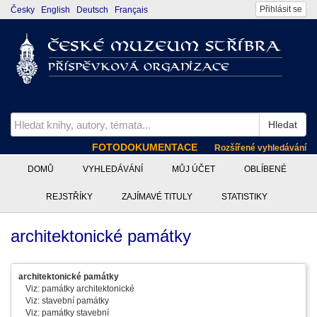
Přihlásit se
Česky
English
Deutsch
Français
Hledat
FOTODOKUMENTACE
Rozšířené vyhledávání
DOMŮ
VYHLEDÁVÁNÍ
MŮJ ÚČET
OBLÍBENÉ
REJSTŘÍKY
ZAJÍMAVÉ TITULY
STATISTIKY
architektonické památky
architektonické památky
Viz: památky architektonické
Viz: stavební památky
Viz: památky stavební