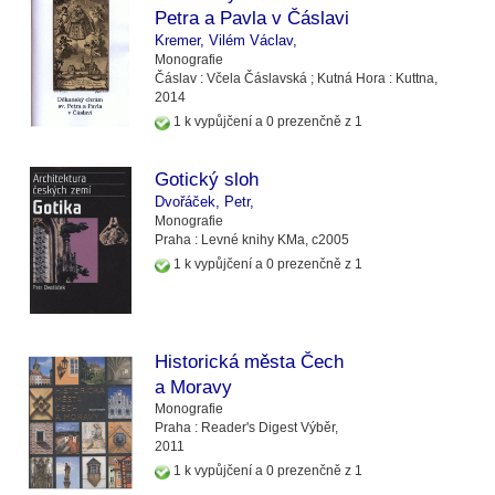
Petra a Pavla v Čáslavi
Kremer, Vilém Václav,
Monografie
Čáslav :
Včela Čáslavská ;
Kutná Hora :
Kuttna,
2014
1 k vypůjčení a 0 prezenčně z 1
Gotický sloh
Dvořáček, Petr,
Monografie
Praha :
Levné knihy KMa,
c2005
1 k vypůjčení a 0 prezenčně z 1
Historická města Čech
a Moravy
Monografie
Praha :
Reader's Digest Výběr,
2011
1 k vypůjčení a 0 prezenčně z 1