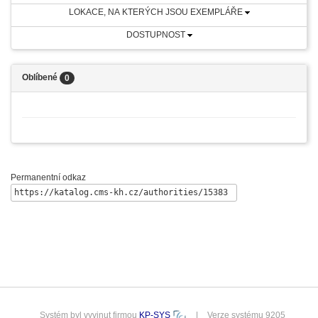
LOKACE, NA KTERÝCH JSOU EXEMPLÁŘE
DOSTUPNOST
Oblíbené
0
Permanentní odkaz
Systém byl vyvinut firmou
KP-SYS
|
Verze systému 9205