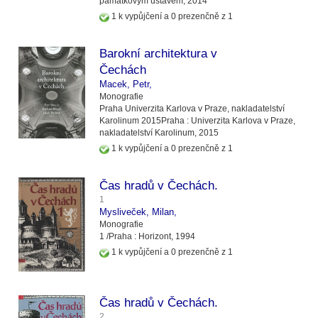
památkovým ústavem,
2014
1 k vypůjčení a 0 prezenčně z 1
Barokní architektura v
Čechách
Macek, Petr,
Monografie
Praha
Univerzita Karlova v Praze, nakladatelství
Karolinum
2015
Praha :
Univerzita Karlova v Praze,
nakladatelství Karolinum,
2015
1 k vypůjčení a 0 prezenčně z 1
Čas hradů v Čechách.
1
Mysliveček, Milan,
Monografie
1 /
Praha :
Horizont,
1994
1 k vypůjčení a 0 prezenčně z 1
Čas hradů v Čechách.
2