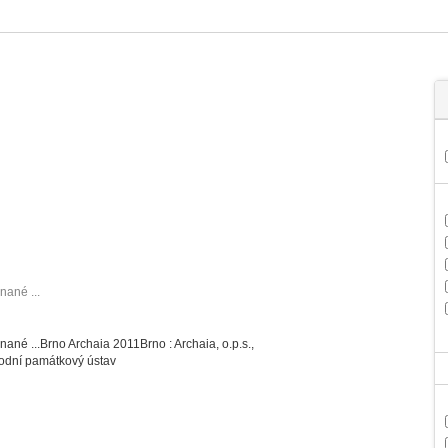
nané ...
nané ...
Brno
Archaia
2011
Brno :
Archaia, o.p.s.,
odní památkový ústav