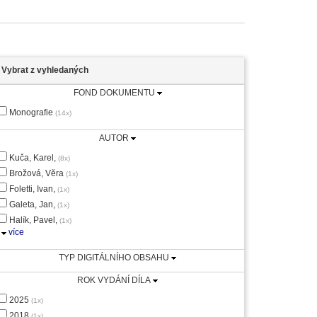
Vybrat z vyhledaných
FOND DOKUMENTU
Monografie
(14x)
AUTOR
Kuča, Karel,
(8x)
Brožová, Věra
(1x)
Foletti, Ivan,
(1x)
Galeta, Jan,
(1x)
Halík, Pavel,
(1x)
více
TYP DIGITÁLNÍHO OBSAHU
ROK VYDÁNÍ DÍLA
2025
(1x)
2018
(1x)