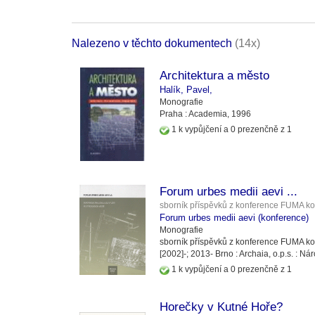
Nalezeno v těchto dokumentech
(14x)
Architektura a město
Halík, Pavel,
Monografie
Praha :
Academia,
1996
1 k vypůjčení a 0 prezenčně z 1
Forum urbes medii aevi ...
sborník příspěvků z konference FUMA ko
Forum urbes medii aevi (konference)
Monografie
sborník příspěvků z konference FUMA ko
[2002]-
;
2013-
Brno :
Archaia, o.p.s. :
Nár
1 k vypůjčení a 0 prezenčně z 1
Horečky v Kutné Hoře?