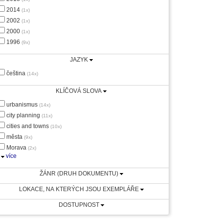
2014
(1x)
2002
(1x)
2000
(1x)
1996
(9x)
JAZYK
čeština
(14x)
KLÍČOVÁ SLOVA
urbanismus
(14x)
city planning
(11x)
cities and towns
(10x)
města
(9x)
Morava
(2x)
více
ŽÁNR (DRUH DOKUMENTU)
LOKACE, NA KTERÝCH JSOU EXEMPLÁŘE
DOSTUPNOST